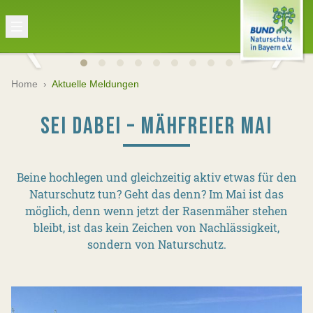
Home
›
Aktuelle Meldungen
SEI DABEI – MÄHFREIER MAI
Beine hochlegen und gleichzeitig aktiv etwas für den
Naturschutz tun? Geht das denn? Im Mai ist das
möglich, denn wenn jetzt der Rasenmäher stehen
bleibt, ist das kein Zeichen von Nachlässigkeit,
sondern von Naturschutz.